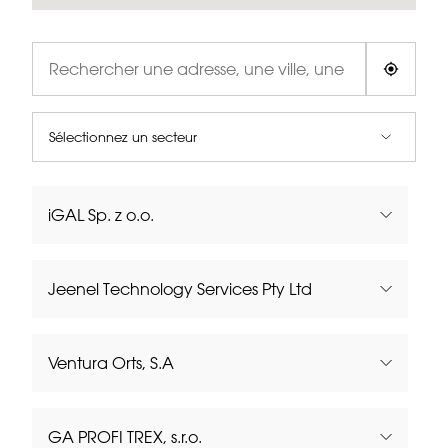
Rechercher
Sélectionnez un secteur
Sélectionnez un secteur
iGAL Sp. z o.o.
Jeenel Technology Services Pty Ltd
Tel:
(+48) 52 340 53 46
Web:
igal.com.pl
Mail:
biuro@igal.com.pl
Ventura Orts, S.A
Tel:
011 914 2908
Web:
jeenel.com
Mail:
buddie@jeenel.com
GA PROFI TREX, s.r.o.