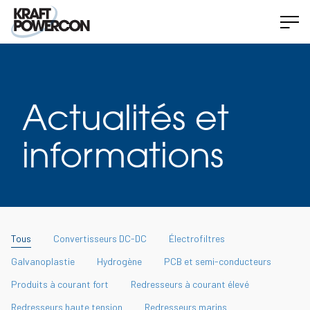
Actualités et
informations
Tous
Convertisseurs DC-DC
Électrofiltres
Galvanoplastie
Hydrogène
PCB et semi-conducteurs
Produits à courant fort
Redresseurs à courant élevé
Redresseurs haute tension
Redresseurs marins