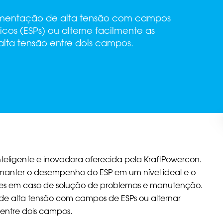
limentação de alta tensão com campos
ticos (ESPs) ou alterne facilmente as
alta tensão entre dois campos.
eligente e inovadora oferecida pela KraftPowercon.
manter o desempenho do ESP em um nível ideal e o
es em caso de solução de problemas e manutenção.
de alta tensão com campos de ESPs ou alternar
 entre dois campos.