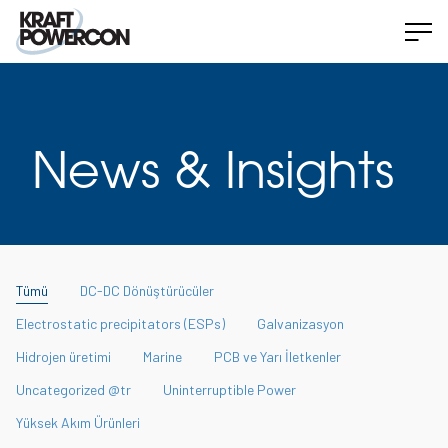
News & Insights
Tümü
DC-DC Dönüştürücüler
Electrostatic precipitators (ESPs)
Galvanizasyon
Hidrojen üretimi
Marine
PCB ve Yarı İletkenler
Uncategorized @tr
Uninterruptible Power
Yüksek Akım Ürünleri