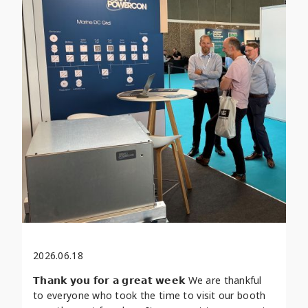
2026.06.18
𝗧𝗵𝗮𝗻𝗸 𝘆𝗼𝘂 𝗳𝗼𝗿 𝗮 𝗴𝗿𝗲𝗮𝘁 𝘄𝗲𝗲𝗸 We are thankful
to everyone who took the time to visit our booth