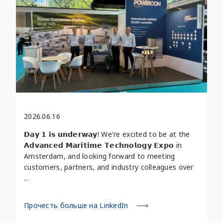
2026.06.16
𝗗𝗮𝘆 𝟭 𝗶𝘀 𝘂𝗻𝗱𝗲𝗿𝘄𝗮𝘆! We're excited to be at the
𝗔𝗱𝘃𝗮𝗻𝗰𝗲𝗱 𝗠𝗮𝗿𝗶𝘁𝗶𝗺𝗲 𝗧𝗲𝗰𝗵𝗻𝗼𝗹𝗼𝗴𝘆 𝗘𝘅𝗽𝗼 in
Amsterdam, and looking forward to meeting
customers, partners, and industry colleagues over
...
Прочесть больше на LinkedIn