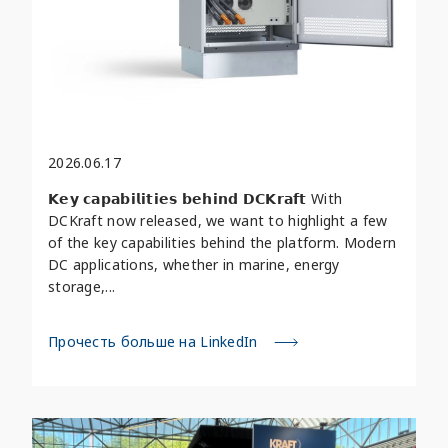
2026.06.17
𝗞𝗲𝘆 𝗰𝗮𝗽𝗮𝗯𝗶𝗹𝗶𝘁𝗶𝗲𝘀 𝗯𝗲𝗵𝗶𝗻𝗱 𝗗𝗖𝗞𝗿𝗮𝗳𝘁 With
DCKraft now released, we want to highlight a few
of the key capabilities behind the platform. Modern
DC applications, whether in marine, energy
storage,...
Прочесть больше на LinkedIn