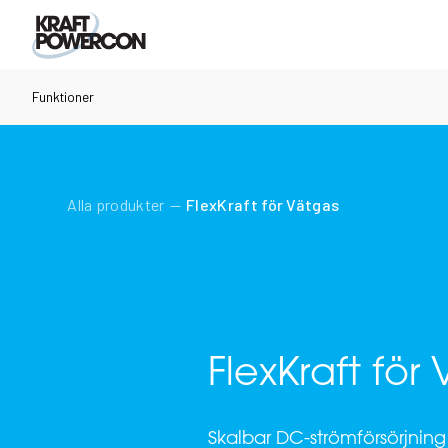
Funktioner
Alla produkter
FlexKraft för Vätgas
FlexKraft för
Skalbar DC-strömförsörjnin