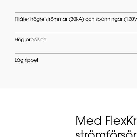
Tillåter högre strömmar (30kA) och spänningar (120
Hög precision
Låg rippel
Med FlexKr
strömförsö