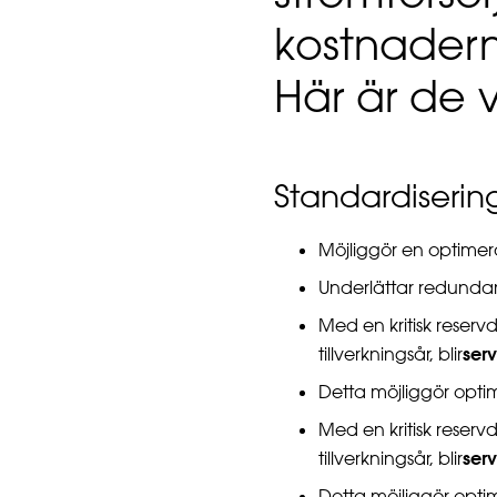
kostnader
Här är de v
Standardiseri
Möjliggör en optimer
Underlättar redunda
Med en kritisk reserv
ser
tillverkningsår, blir
Detta möjliggör opti
Med en kritisk reserv
ser
tillverkningsår, blir
Detta möjliggör opti