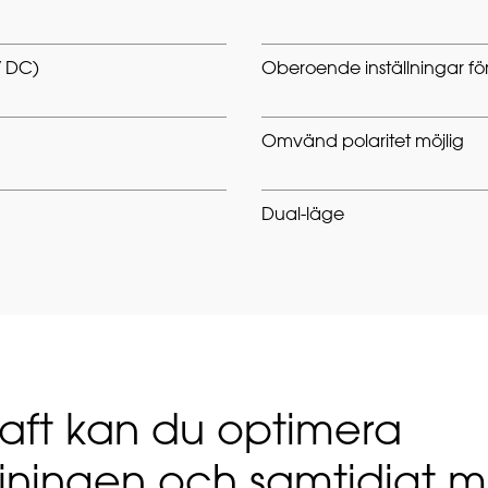
V DC)
Oberoende inställningar f
Omvänd polaritet möjlig
Dual-läge
aft kan du optimera
rjningen och samtidigt m