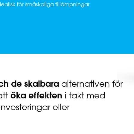
 Idealisk för småskaliga tillämpningar
och de skalbara
alternativen för
öka effekten
att
i takt med
 investeringar eller