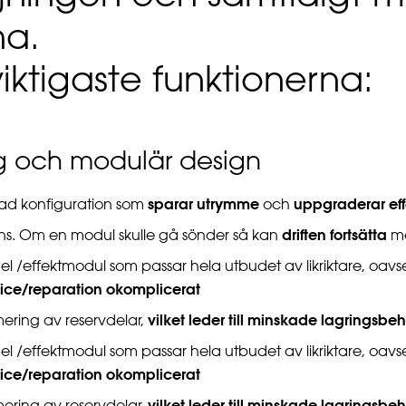
na.
iktigaste funktionerna:
ng och modulär design
sparar utrymme
uppgraderar eff
ad konfiguration som
och
driften fortsätta
ns. Om en modul skulle gå sönder så kan
me
del /effektmodul som passar hela utbudet av likriktare, oavse
vice/reparation okomplicerat
vilket leder till minskade lagringsb
mering av reservdelar,
del /effektmodul som passar hela utbudet av likriktare, oavse
vice/reparation okomplicerat
vilket leder till minskade lagringsbe
mering av reservdelar,