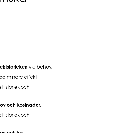
ektstorleken
vid behov.
d mindre effekt.
tt storlek och
ehov och kostnader.
tt storlek och
hov och ko