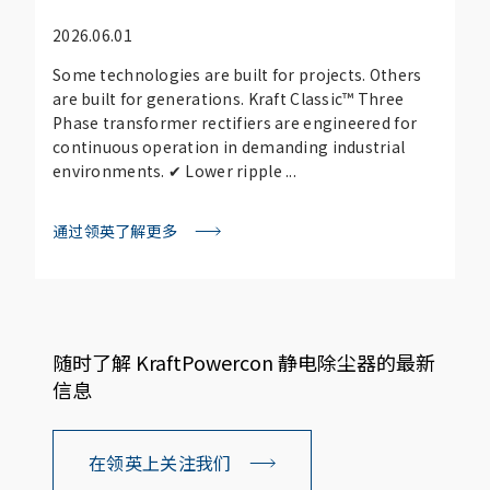
2026.06.01
Some technologies are built for projects. Others
are built for generations. Kraft Classic™ Three
Phase transformer rectifiers are engineered for
continuous operation in demanding industrial
environments. ✔ Lower ripple ...
通过领英了解更多
随时了解 KraftPowercon 静电除尘器的最新
信息
在领英上关注我们