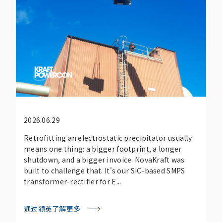
2026.06.29
Retrofitting an electrostatic precipitator usually
means one thing: a bigger footprint, a longer
shutdown, and a bigger invoice. NovaKraft was
built to challenge that. It's our SiC-based SMPS
transformer-rectifier for E...
通过领英了解更多