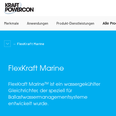
Merkmale
Anwendungen
Produkt-Dienstleistungen
Alle Pr
FlexKraft Marine
FlexKraft Marine
FlexKraft Marine™ ist ein wassergekühlter
Gleichrichter, der speziell für
Ballastwassermanagementsysteme
entwickelt wurde.