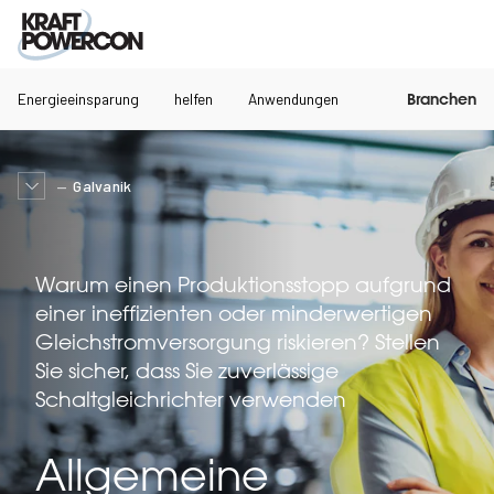
Energieeinsparung
helfen
Anwendungen
Branchen
Galvanik
Warum einen Produktionsstopp aufgrund
einer ineffizienten oder minderwertigen
Gleichstromversorgung riskieren? Stellen
Sie sicher, dass Sie zuverlässige
Schaltgleichrichter verwenden
Allgemeine